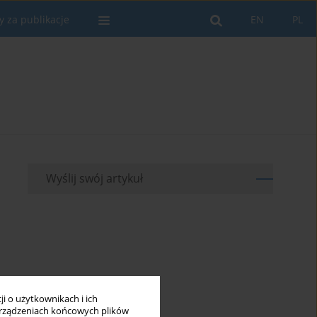
y za publikacje
EN
PL
Wyślij swój artykuł
i o użytkownikach i ich
rządzeniach końcowych plików