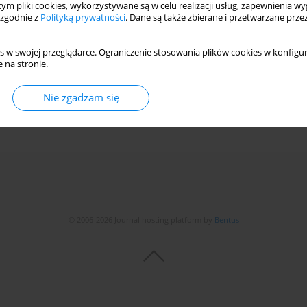
 tym pliki cookies, wykorzystywane są w celu realizacji usług, zapewnienia 
 zgodnie z
Polityką prywatności
. Dane są także zbierane i przetwarzane prze
r determining the hybrid drive architecture for
s w swojej przeglądarce. Ograniczenie stosowania plików cookies w konfigur
 na stronie.
ikoleta Mikušová
Nie zgadzam się
Statystyki
© 2006-2026 Journal hosting platform by
Bentus