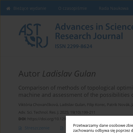
Bieżące wydanie
O czasopiśmie
Rada Naukowa
Autor
Ladislav Gulan
Comparison of methods of topological optimi
machine and assessment of the possibilities 
Viktória Chovančíková
,
Ladislav Gulan
,
Filip Korec
,
Patrik Novák
,
Adv. Sci. Technol. Res. J. 2025; 19(10):199-211
DOI
:
https://doi.org/10.12913/22998624/206088
Przetwarzamy dane osobowe zbiera
Streszczenie
Artykuł
(PDF)
zachowaniu odbywa się poprzez d