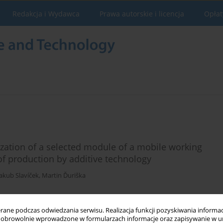
Redakcja i Wydawca
Prawa autorskie i licencja
Opłat
zation of a selected module of a mobile working
of production by additive technology
Jakub Slavíček
,
Martin Ďuriška
ne podczas odwiedzania serwisu. Realizacja funkcji pozyskiwania informacj
Statystyki
obrowolnie wprowadzone w formularzach informacje oraz zapisywanie w u