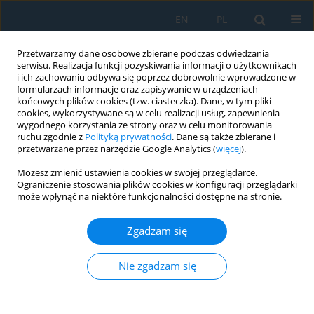
EN
PL
Przetwarzamy dane osobowe zbierane podczas odwiedzania
serwisu. Realizacja funkcji pozyskiwania informacji o użytkownikach
i ich zachowaniu odbywa się poprzez dobrowolnie wprowadzone w
formularzach informacje oraz zapisywanie w urządzeniach
końcowych plików cookies (tzw. ciasteczka). Dane, w tym pliki
cookies, wykorzystywane są w celu realizacji usług, zapewnienia
wygodnego korzystania ze strony oraz w celu monitorowania
ruchu zgodnie z
Polityką prywatności
. Dane są także zbierane i
Autor
Jakub Slavíček
przetwarzane przez narzędzie Google Analytics (
więcej
).
Możesz zmienić ustawienia cookies w swojej przeglądarce.
Ograniczenie stosowania plików cookies w konfiguracji przeglądarki
Comparison of methods of topological
może wpłynąć na niektóre funkcjonalności dostępne na stronie.
optimization of a selected module of a mobile
working machine and assessment of the
Zgadzam się
possibilities of production by additive technology
Viktória Chovančíková
,
Ladislav Gulan
,
Filip Korec
,
Patrik Novák
,
Jakub
Nie zgadzam się
Slavíček
,
Martin Ďuriška
Adv. Sci. Technol. Res. J. 2025; 19(10):199-211
DOI
:
https://doi.org/10.12913/22998624/206088