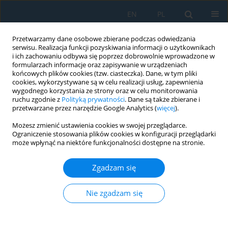
EN
PL
Przetwarzamy dane osobowe zbierane podczas odwiedzania
serwisu. Realizacja funkcji pozyskiwania informacji o użytkownikach
i ich zachowaniu odbywa się poprzez dobrowolnie wprowadzone w
formularzach informacje oraz zapisywanie w urządzeniach
końcowych plików cookies (tzw. ciasteczka). Dane, w tym pliki
cookies, wykorzystywane są w celu realizacji usług, zapewnienia
wygodnego korzystania ze strony oraz w celu monitorowania
ruchu zgodnie z
Polityką prywatności
. Dane są także zbierane i
Autor
Viktória Chovančíková
przetwarzane przez narzędzie Google Analytics (
więcej
).
Możesz zmienić ustawienia cookies w swojej przeglądarce.
Ograniczenie stosowania plików cookies w konfiguracji przeglądarki
Comparison of methods of topological
może wpłynąć na niektóre funkcjonalności dostępne na stronie.
optimization of a selected module of a mobile
working machine and assessment of the
Zgadzam się
possibilities of production by additive technology
Viktória Chovančíková
,
Ladislav Gulan
,
Filip Korec
,
Patrik Novák
,
Jakub
Nie zgadzam się
Slavíček
,
Martin Ďuriška
Adv. Sci. Technol. Res. J. 2025; 19(10):199-211
DOI
:
https://doi.org/10.12913/22998624/206088