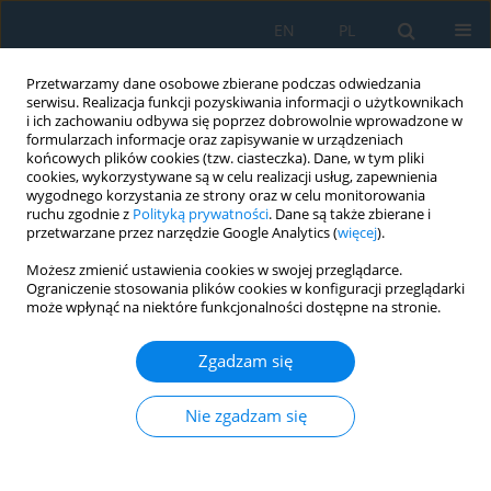
EN
PL
Przetwarzamy dane osobowe zbierane podczas odwiedzania
serwisu. Realizacja funkcji pozyskiwania informacji o użytkownikach
i ich zachowaniu odbywa się poprzez dobrowolnie wprowadzone w
formularzach informacje oraz zapisywanie w urządzeniach
końcowych plików cookies (tzw. ciasteczka). Dane, w tym pliki
cookies, wykorzystywane są w celu realizacji usług, zapewnienia
wygodnego korzystania ze strony oraz w celu monitorowania
ruchu zgodnie z
Polityką prywatności
. Dane są także zbierane i
Autor
Miroslav Nagy
przetwarzane przez narzędzie Google Analytics (
więcej
).
Możesz zmienić ustawienia cookies w swojej przeglądarce.
Ograniczenie stosowania plików cookies w konfiguracji przeglądarki
Design and verification of the methodology for
może wpłynąć na niektóre funkcjonalności dostępne na stronie.
determining the hybrid drive architecture for
groups of mobile working machines
Zgadzam się
Miroslav Nagy
,
Ladislav Gulan
,
Peter Holub
,
Nikoleta Mikušová
,
Nikoleta Mikušová
Nie zgadzam się
Adv. Sci. Technol. Res. J. 2025; 19(4):342-348
DOI
:
https://doi.org/10.12913/22998624/200601
Statystyki