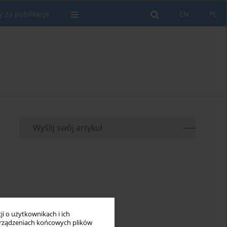
y za publikacje
EN
PL
Wyślij swój artykuł
i o użytkownikach i ich
rządzeniach końcowych plików