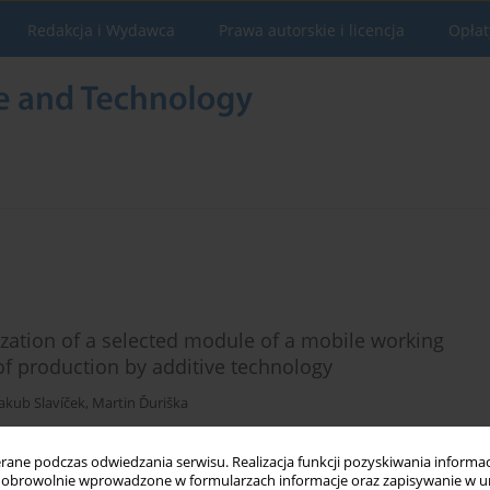
Redakcja i Wydawca
Prawa autorskie i licencja
Opłat
zation of a selected module of a mobile working
of production by additive technology
Jakub Slavíček
,
Martin Ďuriška
ne podczas odwiedzania serwisu. Realizacja funkcji pozyskiwania informacj
obrowolnie wprowadzone w formularzach informacje oraz zapisywanie w u
Statystyki