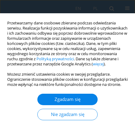
EN
PL
Przetwarzamy dane osobowe zbierane podczas odwiedzania
serwisu. Realizacja funkcji pozyskiwania informacji o użytkownikach
i ich zachowaniu odbywa się poprzez dobrowolnie wprowadzone w
formularzach informacje oraz zapisywanie w urządzeniach
końcowych plików cookies (tzw. ciasteczka). Dane, w tym pliki
cookies, wykorzystywane są w celu realizacji usług, zapewnienia
wygodnego korzystania ze strony oraz w celu monitorowania
ruchu zgodnie z
Polityką prywatności
. Dane są także zbierane i
vol. 19, 7, 2025
przetwarzane przez narzędzie Google Analytics (
więcej
).
Możesz zmienić ustawienia cookies w swojej przeglądarce.
Ograniczenie stosowania plików cookies w konfiguracji przeglądarki
może wpłynąć na niektóre funkcjonalności dostępne na stronie.
Vision-based control of small
Zgadzam się
educational parallel selective
compliance assembly robot arm
Nie zgadzam się
robot