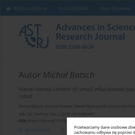
Bieżące wydanie
O czasopiśmie
Rada Naukowa
Autor
Michał Batsch
Vision-based control of small educational pa
robot
Michał Batsch
,
Dariusz Nowak
,
Dawid Wydrzyński
,
Łukasz Kochm
Adv. Sci. Technol. Res. J. 2025; 19(7):440-457
DOI
:
https://doi.org/10.12913/22998624/204413
Przetwarzamy dane osobowe zbiera
Streszczenie
Artykuł
(PDF)
zachowaniu odbywa się poprzez d