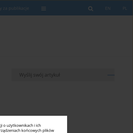
y za publikacje
EN
PL
Wyślij swój artykuł
i o użytkownikach i ich
rządzeniach końcowych plików