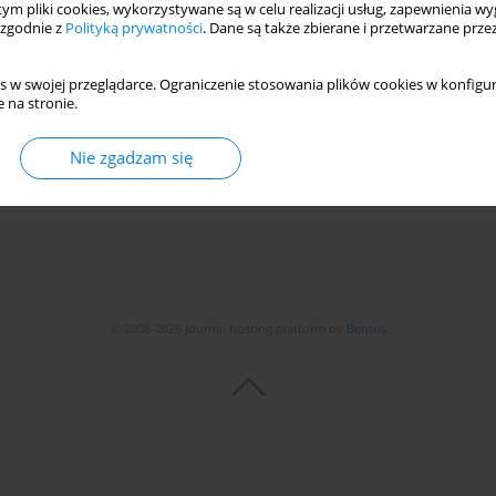
 tym pliki cookies, wykorzystywane są w celu realizacji usług, zapewnienia 
 zgodnie z
Polityką prywatności
. Dane są także zbierane i przetwarzane prze
ith an Unconventional Tooth Profile
s w swojej przeglądarce. Ograniczenie stosowania plików cookies w konfigur
 na stronie.
Nie zgadzam się
Statystyki
© 2006-2026 Journal hosting platform by
Bentus