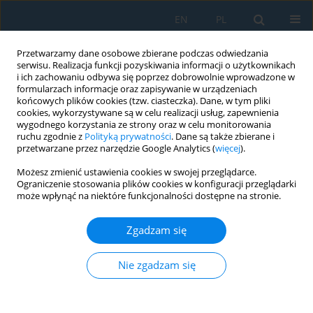
EN
PL
Przetwarzamy dane osobowe zbierane podczas odwiedzania
serwisu. Realizacja funkcji pozyskiwania informacji o użytkownikach
i ich zachowaniu odbywa się poprzez dobrowolnie wprowadzone w
formularzach informacje oraz zapisywanie w urządzeniach
końcowych plików cookies (tzw. ciasteczka). Dane, w tym pliki
cookies, wykorzystywane są w celu realizacji usług, zapewnienia
wygodnego korzystania ze strony oraz w celu monitorowania
ruchu zgodnie z
Polityką prywatności
. Dane są także zbierane i
Słowo kluczowe
energy
przetwarzane przez narzędzie Google Analytics (
więcej
).
harvesting
Możesz zmienić ustawienia cookies w swojej przeglądarce.
Ograniczenie stosowania plików cookies w konfiguracji przeglądarki
może wpłynąć na niektóre funkcjonalności dostępne na stronie.
Investigation of Electrical Properties for
Cantilever-Based Piezoelectric Energy Harvester
Zgadzam się
Ahsan Ali
,
Riffat Asim Pasha
,
Muhammad Abdullah Sheeraz
,
Zubair
Butt
,
Hassan Elahi
,
Afzaal Ahmed Khan
Nie zgadzam się
Adv. Sci. Technol. Res. J. 2019; 13(3):76-85
DOI
:
https://doi.org/10.12913/22998624/110175
Statystyki