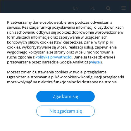
EN
PL
Przetwarzamy dane osobowe zbierane podczas odwiedzania
serwisu. Realizacja funkcji pozyskiwania informacji o użytkownikach
i ich zachowaniu odbywa się poprzez dobrowolnie wprowadzone w
formularzach informacje oraz zapisywanie w urządzeniach
końcowych plików cookies (tzw. ciasteczka). Dane, w tym pliki
cookies, wykorzystywane są w celu realizacji usług, zapewnienia
wygodnego korzystania ze strony oraz w celu monitorowania
ruchu zgodnie z
Polityką prywatności
. Dane są także zbierane i
vol. 18, 5, 2024
przetwarzane przez narzędzie Google Analytics (
więcej
).
Możesz zmienić ustawienia cookies w swojej przeglądarce.
Ograniczenie stosowania plików cookies w konfiguracji przeglądarki
może wpłynąć na niektóre funkcjonalności dostępne na stronie.
Research on the Use of
Zgadzam się
Multifrequency Excitations for
Energy Harvesting in a
Nie zgadzam się
Combustion Engine