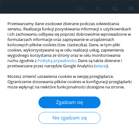
EN
PL
Przetwarzamy dane osobowe zbierane podczas odwiedzania
serwisu. Realizacja funkcji pozyskiwania informacji o użytkownikach
i ich zachowaniu odbywa się poprzez dobrowolnie wprowadzone w
formularzach informacje oraz zapisywanie w urządzeniach
końcowych plików cookies (tzw. ciasteczka). Dane, w tym pliki
cookies, wykorzystywane są w celu realizacji usług, zapewnienia
wygodnego korzystania ze strony oraz w celu monitorowania
ruchu zgodnie z
Polityką prywatności
. Dane są także zbierane i
vol. 20, 3, 2026
przetwarzane przez narzędzie Google Analytics (
więcej
).
Możesz zmienić ustawienia cookies w swojej przeglądarce.
Ograniczenie stosowania plików cookies w konfiguracji przeglądarki
może wpłynąć na niektóre funkcjonalności dostępne na stronie.
Analysis of an energy harvesting
Zgadzam się
system with kinematic
excitation and step change of
Nie zgadzam się
elastic force with hysteresis