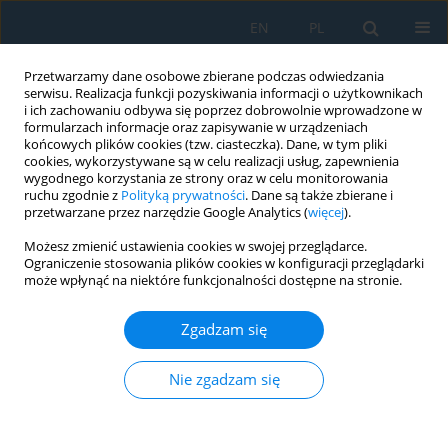
EN
PL
Przetwarzamy dane osobowe zbierane podczas odwiedzania
serwisu. Realizacja funkcji pozyskiwania informacji o użytkownikach
i ich zachowaniu odbywa się poprzez dobrowolnie wprowadzone w
formularzach informacje oraz zapisywanie w urządzeniach
końcowych plików cookies (tzw. ciasteczka). Dane, w tym pliki
cookies, wykorzystywane są w celu realizacji usług, zapewnienia
wygodnego korzystania ze strony oraz w celu monitorowania
ruchu zgodnie z
Polityką prywatności
. Dane są także zbierane i
vol. 19, 11, 2025
przetwarzane przez narzędzie Google Analytics (
więcej
).
Możesz zmienić ustawienia cookies w swojej przeglądarce.
Ograniczenie stosowania plików cookies w konfiguracji przeglądarki
może wpłynąć na niektóre funkcjonalności dostępne na stronie.
Possibilities of reducing
Zgadzam się
greenhouse gas emissions in
the steel industry
Nie zgadzam się
1
1
Eugeniusz Mokrzycki
,
Lidia Gawlik