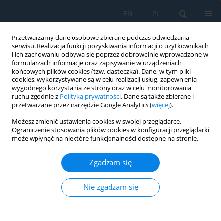
EN
PL
Przetwarzamy dane osobowe zbierane podczas odwiedzania
serwisu. Realizacja funkcji pozyskiwania informacji o użytkownikach
i ich zachowaniu odbywa się poprzez dobrowolnie wprowadzone w
formularzach informacje oraz zapisywanie w urządzeniach
końcowych plików cookies (tzw. ciasteczka). Dane, w tym pliki
cookies, wykorzystywane są w celu realizacji usług, zapewnienia
wygodnego korzystania ze strony oraz w celu monitorowania
ruchu zgodnie z
Polityką prywatności
. Dane są także zbierane i
Słowo kluczowe
hydrogen
przetwarzane przez narzędzie Google Analytics (
więcej
).
Możesz zmienić ustawienia cookies w swojej przeglądarce.
Hydrogen Enriched Hydrocarbons as New Energy
Ograniczenie stosowania plików cookies w konfiguracji przeglądarki
Resources – As Studied by Means of Computer
może wpłynąć na niektóre funkcjonalności dostępne na stronie.
Simulations
Zgadzam się
Andrzej Wasiak
,
Olga Orynycz
,
Karol Tucki
,
Antoni Świć
Adv. Sci. Technol. Res. J. 2022; 16(5):78-85
Nie zgadzam się
DOI
:
https://doi.org/10.12913/22998624/154001
Statystyki
Streszczenie
Artykuł
(PDF)