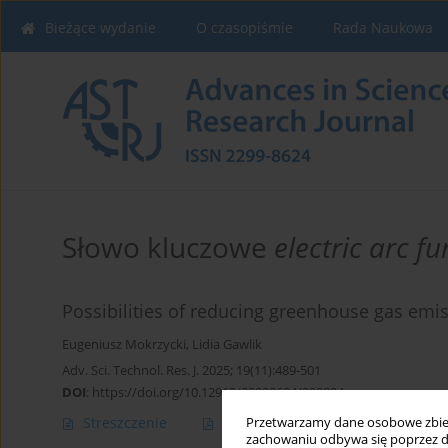
Bieżące wydanie
O czasopiśmie
Rada Naukowa
Słowo kluczowe
electric arc f
Possibilities of reducing greenhouse gas emiss
Eugeniusz Mokrzycki
,
Lidia Gawlik
Adv. Sci. Technol. Res. J. 2025; 19(11):489-501
DOI
:
https://doi.org/10.12913/22998624/209894
Streszczenie
Artykuł
(PDF)
Przetwarzamy dane osobowe zbiera
zachowaniu odbywa się poprzez d