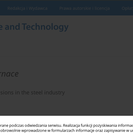
Redakcja i Wydawca
Prawa autorskie i licencja
Opłat
urnace
ions in the steel industry
Statystyki
ne podczas odwiedzania serwisu. Realizacja funkcji pozyskiwania informacj
obrowolnie wprowadzone w formularzach informacje oraz zapisywanie w u