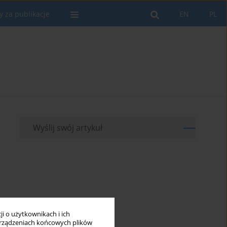
y za publikacje
EN
PL
Wyślij swój artykuł
i o użytkownikach i ich
rządzeniach końcowych plików