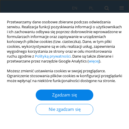
EN
PL
Przetwarzamy dane osobowe zbierane podczas odwiedzania
serwisu. Realizacja funkcji pozyskiwania informacji o użytkownikach
i ich zachowaniu odbywa się poprzez dobrowolnie wprowadzone w
formularzach informacje oraz zapisywanie w urządzeniach
końcowych plików cookies (tzw. ciasteczka). Dane, w tym pliki
cookies, wykorzystywane są w celu realizacji usług, zapewnienia
wygodnego korzystania ze strony oraz w celu monitorowania
ruchu zgodnie z
Polityką prywatności
. Dane są także zbierane i
Autor
Nurzhigit Smaylov
przetwarzane przez narzędzie Google Analytics (
więcej
).
Możesz zmienić ustawienia cookies w swojej przeglądarce.
Ograniczenie stosowania plików cookies w konfiguracji przeglądarki
Development and experimental validation of a
może wpłynąć na niektóre funkcjonalności dostępne na stronie.
non-invasive near-infrared spectroscopic sensor
system for blood glucose monitoring
Zgadzam się
Aliya Zilgarayeva
,
Saule Luganskaya
,
Nurzhigit Smaylov
,
Dinara
Nurpeissova
,
Gulzada Mussapirova
,
Bakhytzhan Kulambayev
,
Saltanat
Nie zgadzam się
Avelbekova
Adv. Sci. Technol. Res. J. 2026; 20(5):281-292
DOI
:
https://doi.org/10.12913/22998624/216145