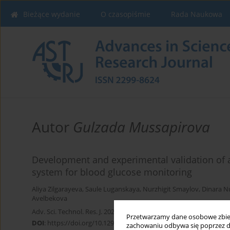
Bieżące wydanie
O czasopiśmie
Rada Naukowa
Autor
Gulzada Mussapirova
Development and experimental validation of a
system for blood glucose monitoring
Aliya Zilgarayeva
,
Saule Luganskaya
,
Nurzhigit Smaylov
,
Dinara N
Avelbekova
Adv. Sci. Technol. Res. J. 2026; 20(5):281-292
Przetwarzamy dane osobowe zbiera
DOI
:
https://doi.org/10.12913/22998624/216145
zachowaniu odbywa się poprzez d