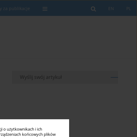
y za publikacje
EN
PL
Wyślij swój artykuł
i o użytkownikach i ich
rządzeniach końcowych plików