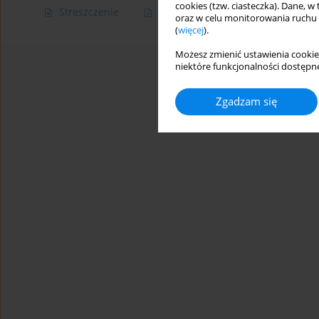
cookies (tzw. ciasteczka). Dane, w
Streszczenie
Artykuł
(PDF)
oraz w celu monitorowania ruchu
(
więcej
).
Możesz zmienić ustawienia cookie
niektóre funkcjonalności dostępne
Zgadzam się