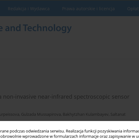
Redakcja i Wydawca
Prawa autorskie i licencja
Opłat
 non-invasive near-infrared spectroscopic sensor
urpeissova
,
Gulzada Mussapirova
,
Bakhytzhan Kulambayev
,
Saltanat
ne podczas odwiedzania serwisu. Realizacja funkcji pozyskiwania informacj
obrowolnie wprowadzone w formularzach informacje oraz zapisywanie w u