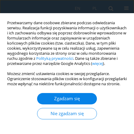
EN
PL
Przetwarzamy dane osobowe zbierane podczas odwiedzania
serwisu. Realizacja funkcji pozyskiwania informacji o użytkownikach
i ich zachowaniu odbywa się poprzez dobrowolnie wprowadzone w
formularzach informacje oraz zapisywanie w urządzeniach
końcowych plików cookies (tzw. ciasteczka). Dane, w tym pliki
cookies, wykorzystywane są w celu realizacji usług, zapewnienia
wygodnego korzystania ze strony oraz w celu monitorowania
ruchu zgodnie z
Polityką prywatności
. Dane są także zbierane i
Autor
Dinara Nurpeissova
przetwarzane przez narzędzie Google Analytics (
więcej
).
Możesz zmienić ustawienia cookies w swojej przeglądarce.
Ograniczenie stosowania plików cookies w konfiguracji przeglądarki
Development and experimental validation of a
może wpłynąć na niektóre funkcjonalności dostępne na stronie.
non-invasive near-infrared spectroscopic sensor
system for blood glucose monitoring
Zgadzam się
Aliya Zilgarayeva
,
Saule Luganskaya
,
Nurzhigit Smaylov
,
Dinara
Nurpeissova
,
Gulzada Mussapirova
,
Bakhytzhan Kulambayev
,
Saltanat
Nie zgadzam się
Avelbekova
Adv. Sci. Technol. Res. J. 2026; 20(5):281-292
DOI
:
https://doi.org/10.12913/22998624/216145