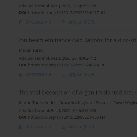
Adv. Sci. Technol. Res. J. 2026; 20(6):159-168
DOI
:
https://doi.org/10.12913/22998624/217161
Streszczenie
Artykuł
(PDF)
Ion beam emittance calculations for a disc-sh
Marcin Turek
Adv. Sci. Technol. Res. J. 2026; 20(4):402-412
DOI
:
https://doi.org/10.12913/22998624/214170
Streszczenie
Artykuł
(PDF)
Thermal Desorption of Argon Implanted into 
Marcin Turek
,
Andrzej Droździel
,
Krzysztof Pyszniak
,
Paweł Węgie
Adv. Sci. Technol. Res. J. 2022; 16(4):318-326
DOI
:
https://doi.org/10.12913/22998624/153444
Streszczenie
Artykuł
(PDF)