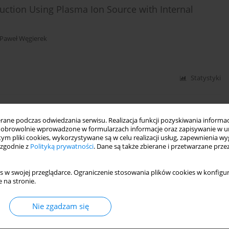
uction Using Plasma Ion Source with Internal
Paweł Węgierek
Statystyki
 Cobalt Alloy Implanted with 175 keV Mn+ Ions and
ne podczas odwiedzania serwisu. Realizacja funkcji pozyskiwania informacj
obrowolnie wprowadzone w formularzach informacje oraz zapisywanie w u
 tym pliki cookies, wykorzystywane są w celu realizacji usług, zapewnienia 
 zgodnie z
Polityką prywatności
. Dane są także zbierane i przetwarzane prze
s w swojej przeglądarce. Ograniczenie stosowania plików cookies w konfigur
Statystyki
 na stronie.
Nie zgadzam się
 xenon implanted into germanium