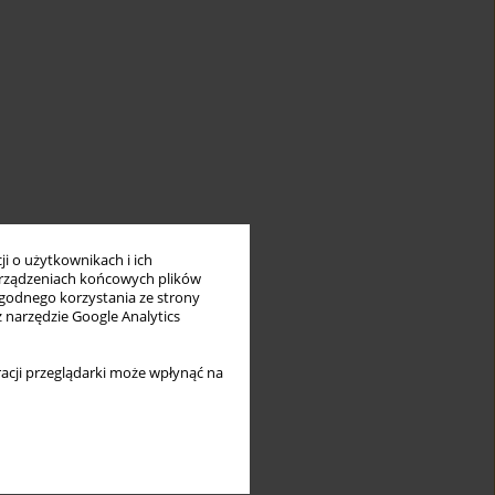
i o użytkownikach i ich
rządzeniach końcowych plików
wygodnego korzystania ze strony
z narzędzie Google Analytics
acji przeglądarki może wpłynąć na