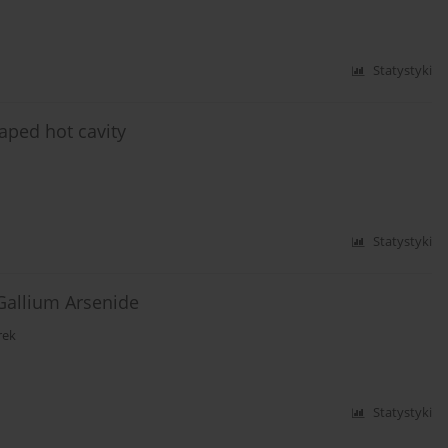
Statystyki
aped hot cavity
Statystyki
Gallium Arsenide
rek
Statystyki