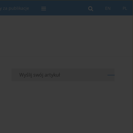
y za publikacje
EN
PL
Wyślij swój artykuł