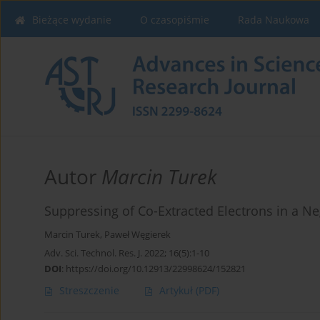
Bieżące wydanie
O czasopiśmie
Rada Naukowa
Autor
Marcin Turek
Suppressing of Co-Extracted Electrons in a N
Marcin Turek
,
Paweł Węgierek
Adv. Sci. Technol. Res. J. 2022; 16(5):1-10
DOI
:
https://doi.org/10.12913/22998624/152821
Streszczenie
Artykuł
(PDF)