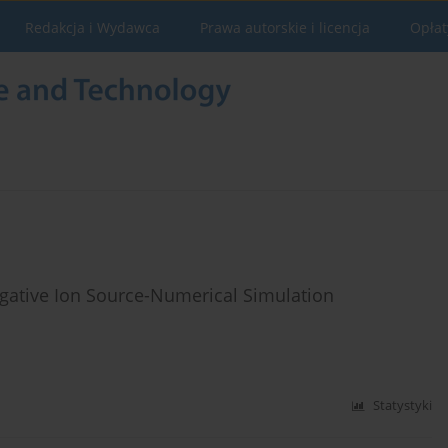
Redakcja i Wydawca
Prawa autorskie i licencja
Opłat
egative Ion Source-Numerical Simulation
Statystyki