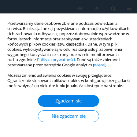
EN
PL
Przetwarzamy dane osobowe zbierane podczas odwiedzania
serwisu. Realizacja funkcji pozyskiwania informacji o użytkownikach
i ich zachowaniu odbywa się poprzez dobrowolnie wprowadzone w
formularzach informacje oraz zapisywanie w urządzeniach
końcowych plików cookies (tzw. ciasteczka). Dane, w tym pliki
cookies, wykorzystywane są w celu realizacji usług, zapewnienia
wygodnego korzystania ze strony oraz w celu monitorowania
ruchu zgodnie z
Polityką prywatności
. Dane są także zbierane i
vol. 13, 3, 2019
przetwarzane przez narzędzie Google Analytics (
więcej
).
Możesz zmienić ustawienia cookies w swojej przeglądarce.
Ograniczenie stosowania plików cookies w konfiguracji przeglądarki
może wpłynąć na niektóre funkcjonalności dostępne na stronie.
Comparing of Microhardness of
Zgadzam się
the Stellite 6 Cobalt Alloy
Implanted with 175 keV Mn+
Nie zgadzam się
Ions and 120 keV N+ Ions