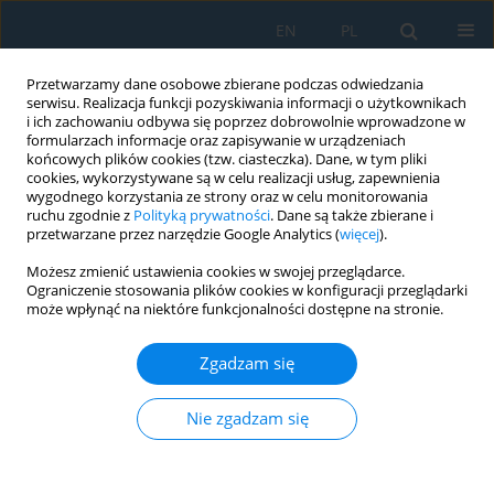
EN
PL
Przetwarzamy dane osobowe zbierane podczas odwiedzania
serwisu. Realizacja funkcji pozyskiwania informacji o użytkownikach
i ich zachowaniu odbywa się poprzez dobrowolnie wprowadzone w
formularzach informacje oraz zapisywanie w urządzeniach
końcowych plików cookies (tzw. ciasteczka). Dane, w tym pliki
cookies, wykorzystywane są w celu realizacji usług, zapewnienia
wygodnego korzystania ze strony oraz w celu monitorowania
ruchu zgodnie z
Polityką prywatności
. Dane są także zbierane i
vol. 16, 5, 2022
przetwarzane przez narzędzie Google Analytics (
więcej
).
Możesz zmienić ustawienia cookies w swojej przeglądarce.
Ograniczenie stosowania plików cookies w konfiguracji przeglądarki
może wpłynąć na niektóre funkcjonalności dostępne na stronie.
Suppressing of Co-Extracted
Zgadzam się
Electrons in a Negative Ion
Source-Numerical Simulation
Nie zgadzam się
1
2
Marcin Turek
,
Paweł Węgierek