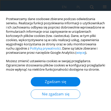
EN
PL
Przetwarzamy dane osobowe zbierane podczas odwiedzania
serwisu. Realizacja funkcji pozyskiwania informacji o użytkownikach
i ich zachowaniu odbywa się poprzez dobrowolnie wprowadzone w
formularzach informacje oraz zapisywanie w urządzeniach
końcowych plików cookies (tzw. ciasteczka). Dane, w tym pliki
cookies, wykorzystywane są w celu realizacji usług, zapewnienia
wygodnego korzystania ze strony oraz w celu monitorowania
ruchu zgodnie z
Polityką prywatności
. Dane są także zbierane i
vol. 20, 8, 2026
przetwarzane przez narzędzie Google Analytics (
więcej
).
Możesz zmienić ustawienia cookies w swojej przeglądarce.
Ograniczenie stosowania plików cookies w konfiguracji przeglądarki
może wpłynąć na niektóre funkcjonalności dostępne na stronie.
Thermodynamic analysis of a
Zgadzam się
waste heat recovery power
generation system in a cement
Nie zgadzam się
plant in southern Perú