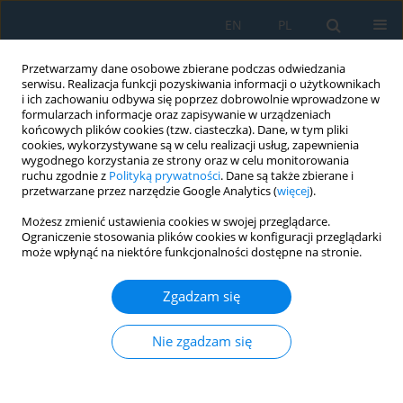
EN
PL
Przetwarzamy dane osobowe zbierane podczas odwiedzania
serwisu. Realizacja funkcji pozyskiwania informacji o użytkownikach
i ich zachowaniu odbywa się poprzez dobrowolnie wprowadzone w
formularzach informacje oraz zapisywanie w urządzeniach
końcowych plików cookies (tzw. ciasteczka). Dane, w tym pliki
cookies, wykorzystywane są w celu realizacji usług, zapewnienia
wygodnego korzystania ze strony oraz w celu monitorowania
ruchu zgodnie z
Polityką prywatności
. Dane są także zbierane i
Autor
Jorge Apaza Gutierrez
przetwarzane przez narzędzie Google Analytics (
więcej
).
Możesz zmienić ustawienia cookies w swojej przeglądarce.
Ograniczenie stosowania plików cookies w konfiguracji przeglądarki
Thermodynamic analysis of a waste heat
może wpłynąć na niektóre funkcjonalności dostępne na stronie.
recovery power generation system in a cement
plant in southern Perú
Zgadzam się
Denilson Salvatierra Romero
,
Jesús Turpo Carrillo
,
Jorge Apaza
Gutierrez
,
José Canazas
,
Christofer Alex Diaz Arapa
Nie zgadzam się
Adv. Sci. Technol. Res. J. 2026; 20(8):53-69
DOI
:
https://doi.org/10.12913/22998624/220528
Statystyki