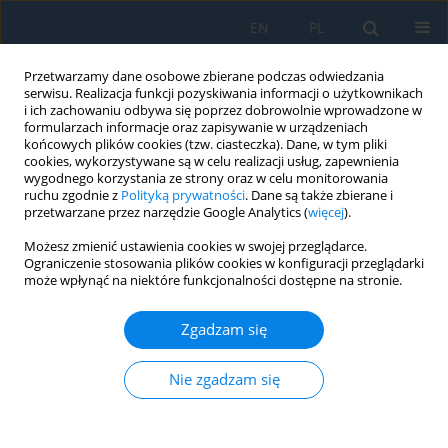
EN
PL
Przetwarzamy dane osobowe zbierane podczas odwiedzania
serwisu. Realizacja funkcji pozyskiwania informacji o użytkownikach
i ich zachowaniu odbywa się poprzez dobrowolnie wprowadzone w
formularzach informacje oraz zapisywanie w urządzeniach
końcowych plików cookies (tzw. ciasteczka). Dane, w tym pliki
cookies, wykorzystywane są w celu realizacji usług, zapewnienia
wygodnego korzystania ze strony oraz w celu monitorowania
ruchu zgodnie z
Polityką prywatności
. Dane są także zbierane i
Słowo kluczowe
Cement plant
przetwarzane przez narzędzie Google Analytics (
więcej
).
Możesz zmienić ustawienia cookies w swojej przeglądarce.
Ograniczenie stosowania plików cookies w konfiguracji przeglądarki
Thermodynamic analysis of a waste heat
może wpłynąć na niektóre funkcjonalności dostępne na stronie.
recovery power generation system in a cement
plant in southern Perú
Zgadzam się
Denilson Salvatierra Romero
,
Jesús Turpo Carrillo
,
Jorge Apaza
Gutierrez
,
José Canazas
,
Christofer Alex Diaz Arapa
Nie zgadzam się
Adv. Sci. Technol. Res. J. 2026; 20(8):53-69
DOI
:
https://doi.org/10.12913/22998624/220528
Statystyki