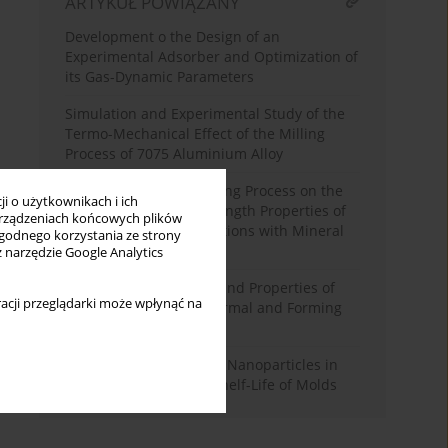
ARTYKUŁ POWIĄZANY
Development o the Design of an
Experimental Adsorber and Optimization of
its Gas-Dynamic Parameters
Simulation and Experimental Study of the
Termo-Mechanical Effect of the Milling
Process of 7075 Aluminium Alloy
The Influence of the Aging Process on the
i o użytkownikach i ich
Change of Selected Strength Properties of
rządzeniach końcowych plików
Polypropylene Compositions with Mineral
wygodnego korzystania ze strony
Fillers
z narzędzie Google Analytics
Creating the Structure and Properties of
acji przeglądarki może wpłynąć na
7075 Alloy Casts by Thermal and Forming
Processes
Comparative Aspects of Nanoparticles in
Relation to Extending Shelf-Life of Molds