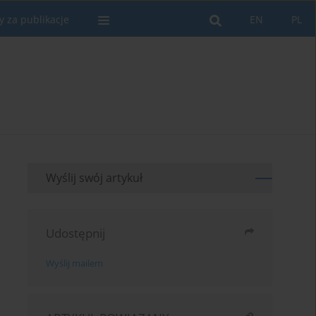
y za publikacje
EN
PL
Wyślij swój artykuł
Udostępnij
Wyślij mailem