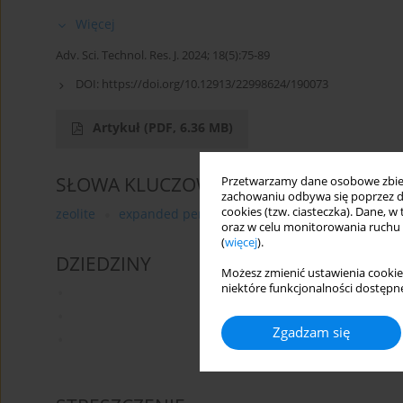
Więcej
Adv. Sci. Technol. Res. J. 2024; 18(5):75-89
DOI:
https://doi.org/10.12913/22998624/190073
Artykuł
(PDF, 6.36 MB)
SŁOWA KLUCZOWE
Przetwarzamy dane osobowe zbiera
zachowaniu odbywa się poprzez d
cookies (tzw. ciasteczka). Dane, w
zeolite
expanded perlite
aluminum alloys
expan
oraz w celu monitorowania ruchu
(
więcej
).
DZIEDZINY
Możesz zmienić ustawienia cookie
niektóre funkcjonalności dostępne
Zgadzam się