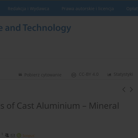
Redakcja i Wydawca
Prawa autorskie i licencja
Opłat
CC-BY 4.0
Statystyki
Pobierz cytowanie
cs of Cast Aluminium – Mineral
1