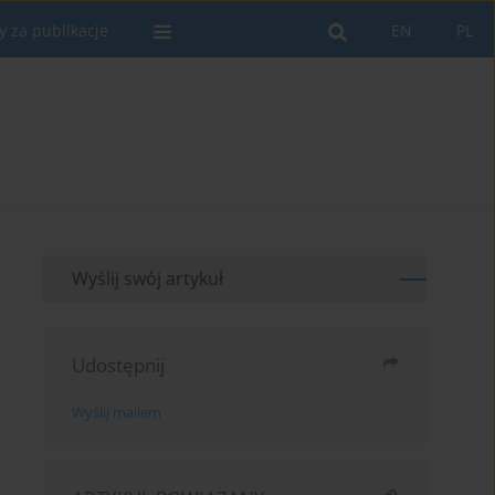
y za publikacje
EN
PL
Wyślij swój artykuł
Udostępnij
Wyślij mailem