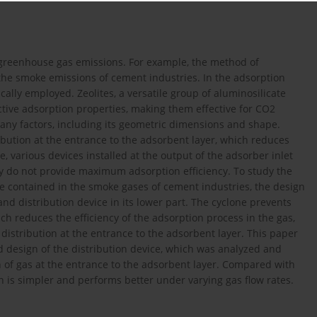
greenhouse gas emissions. For example, the method of
the smoke emissions of cement industries. In the adsorption
cally employed. Zeolites, a versatile group of aluminosilicate
ctive adsorption properties, making them effective for CO2
any factors, including its geometric dimensions and shape.
ibution at the entrance to the adsorbent layer, which reduces
e, various devices installed at the output of the adsorber inlet
ey do not provide maximum adsorption efficiency. To study the
ide contained in the smoke gases of cement industries, the design
nd distribution device in its lower part. The cyclone prevents
h reduces the efficiency of the adsorption process in the gas,
 distribution at the entrance to the adsorbent layer. This paper
 design of the distribution device, which was analyzed and
on of gas at the entrance to the adsorbent layer. Compared with
n is simpler and performs better under varying gas flow rates.