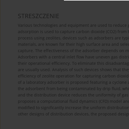
STRESZCZENIE
Various technologies and equipment are used to reduce 
adsorption is used to capture carbon dioxide (CO2) from 
process using zeolites, devices such as adsorbers are typi
materials, are known for their high surface area and sele
capture. The effectiveness of the adsorber depends on m
Adsorbers with a central inlet flow have uneven gas distr
their operational efficiency. To eliminate this disadvantag
are usually used. Analysis of such devices shows that th
efficiency of zeolite operation for capturing carbon diox
of a laboratory adsorber is proposed featuring a cyclone a
the adsorbent from being contaminated by drip fluid, whic
and the distribution device reduces the uniformity of gas
proposes a computational fluid dynamics (CFD) model and
modified to significantly increase the uniform distributi
other designs of distribution devices, the proposed desig