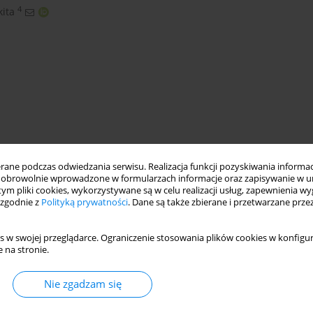
4
ita
ne podczas odwiedzania serwisu. Realizacja funkcji pozyskiwania informacj
obrowolnie wprowadzone w formularzach informacje oraz zapisywanie w u
fluid dynamics
speed
adsorbent
adsorber
 tym pliki cookies, wykorzystywane są w celu realizacji usług, zapewnienia 
 zgodnie z
Polityką prywatności
. Dane są także zbierane i przetwarzane prze
s w swojej przeglądarce. Ograniczenie stosowania plików cookies w konfigur
 na stronie.
Nie zgadzam się