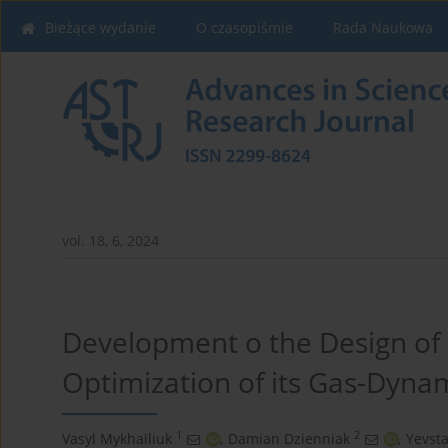
Bieżące wydanie
O czasopiśmie
Rada Naukowa
vol. 18, 6, 2024
Development o the Design of
Optimization of its Gas-Dyna
1
2
Vasyl Mykhailiuk
,
Damian Dzienniak
,
Yevsta