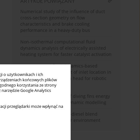
ARTYKUŁ POWIĄZANY
Numerical study of the influence of duct
cross-section geometry on flow
characteristics and brake cooling
performance in a heavy-duty bus
Non-isothermal computational fluid
dynamics analysis of electrically assisted
heating system for faster catalyst activation
Computational fluid dynamics-based
comparative assessment of inlet location in
i o użytkownikach i ich
a modular water-curtain head for robotic
rządzeniach końcowych plików
abrasive blasting
wygodnego korzystania ze strony
z narzędzie Google Analytics
Experimental analysis of diving fins energy
efficiency using hydrodynamic modelling
acji przeglądarki może wpłynąć na
The impact of ammonia-diesel blend
combustion on a cleaner environment