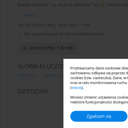
1
3
Roman Stetsiuk
,
Andrzej Uhryński
,
Tomasz Rok
Więcej
Adv. Sci. Technol. Res. J. 2024; 18(6):177-188
DOI:
https://doi.org/10.12913/22998624/191263
Artykuł
(PDF, 1.83 MB)
SŁOWA KLUCZOWE
Przetwarzamy dane osobowe zbiera
zachowaniu odbywa się poprzez d
efficiency
carbon dioxide
zeolite
computational 
cookies (tzw. ciasteczka). Dane, w
oraz w celu monitorowania ruchu
(
więcej
).
DZIEDZINY
Możesz zmienić ustawienia cookie
niektóre funkcjonalności dostępne
Zgadzam się