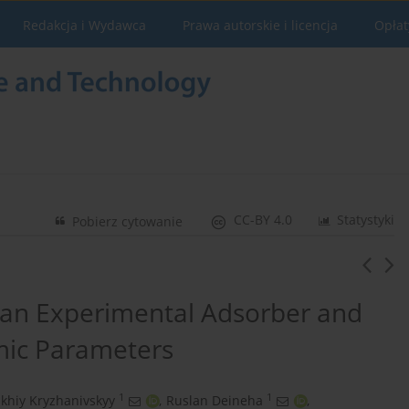
Redakcja i Wydawca
Prawa autorskie i licencja
Opłat
CC-BY 4.0
Statystyki
Pobierz cytowanie
 an Experimental Adsorber and
mic Parameters
1
1
khiy Kryzhanivskyy
,
Ruslan Deineha
,