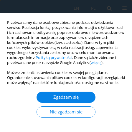
EN
PL
Przetwarzamy dane osobowe zbierane podczas odwiedzania
serwisu. Realizacja funkcji pozyskiwania informacji o użytkownikach
i ich zachowaniu odbywa się poprzez dobrowolnie wprowadzone w
formularzach informacje oraz zapisywanie w urządzeniach
końcowych plików cookies (tzw. ciasteczka). Dane, w tym pliki
cookies, wykorzystywane są w celu realizacji usług, zapewnienia
wygodnego korzystania ze strony oraz w celu monitorowania
ruchu zgodnie z
Polityką prywatności
. Dane są także zbierane i
vol. 13, 1, 2019
przetwarzane przez narzędzie Google Analytics (
więcej
).
Możesz zmienić ustawienia cookies w swojej przeglądarce.
Ograniczenie stosowania plików cookies w konfiguracji przeglądarki
może wpłynąć na niektóre funkcjonalności dostępne na stronie.
Comparative Aspects of
Zgadzam się
Nanoparticles in Relation to
Extending Shelf-Life of Molds
Nie zgadzam się
1
1
1
Jan Novotný
,
Irena Lysoňková
,
Jaromír Cais
,