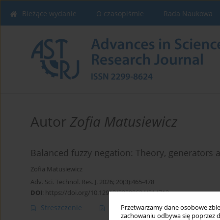
Bieżące wydanie
O czasopiśmie
Rada Naukowa
Autor
Zofia Matusiewicz
Balanced fuzzy negation: Theory, generators 
Zofia Matusiewicz
Adv. Sci. Technol. Res. J. 2026; 20(3):465-478
DOI
:
https://doi.org/10.12913/22998624/214712
Streszczenie
Artykuł
(PDF)
Przetwarzamy dane osobowe zbiera
zachowaniu odbywa się poprzez d