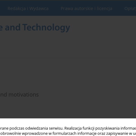
Redakcja i Wydawca
Prawa autorskie i licencja
Opłat
and motivations
Statystyki
ne podczas odwiedzania serwisu. Realizacja funkcji pozyskiwania informacj
obrowolnie wprowadzone w formularzach informacje oraz zapisywanie w u