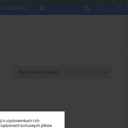
y za publikacje
EN
PL
Wyślij swój artykuł
i o użytkownikach i ich
rządzeniach końcowych plików