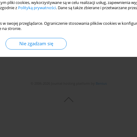
 tym pliki cookies, wykorzystywane są w celu realizacji usług, zapewnienia 
tions for Energy Harvesting in a Combustion Engine
 zgodnie z
Polityką prywatności
. Dane są także zbierane i przetwarzane prze
anisław Karczmarzyk
s w swojej przeglądarce. Ograniczenie stosowania plików cookies w konfigur
 na stronie.
Statystyki
Nie zgadzam się
© 2006-2026 Journal hosting platform by
Bentus