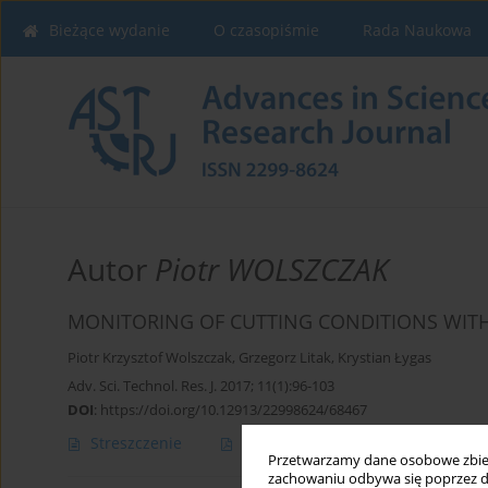
Bieżące wydanie
O czasopiśmie
Rada Naukowa
Autor
Piotr WOLSZCZAK
MONITORING OF CUTTING CONDITIONS WIT
Piotr Krzysztof Wolszczak
,
Grzegorz Litak
,
Krystian Łygas
Adv. Sci. Technol. Res. J. 2017; 11(1):96-103
DOI
:
https://doi.org/10.12913/22998624/68467
Streszczenie
Artykuł
(PDF)
Przetwarzamy dane osobowe zbiera
zachowaniu odbywa się poprzez d