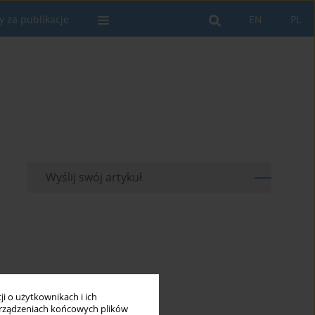
y za publikacje
EN
PL
Wyślij swój artykuł
i o użytkownikach i ich
rządzeniach końcowych plików