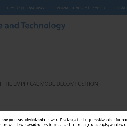
Redakcja i Wydawca
Prawa autorskie i licencja
Opłat
H THE EMPIRICAL MODE DECOMPOSITION
Statystyki
ne podczas odwiedzania serwisu. Realizacja funkcji pozyskiwania informacj
obrowolnie wprowadzone w formularzach informacje oraz zapisywanie w u