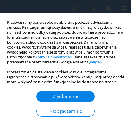
EN
PL
Przetwarzamy dane osobowe zbierane podczas odwiedzania
serwisu. Realizacja funkcji pozyskiwania informacji o użytkownikach
i ich zachowaniu odbywa się poprzez dobrowolnie wprowadzone w
formularzach informacje oraz zapisywanie w urządzeniach
końcowych plików cookies (tzw. ciasteczka). Dane, w tym pliki
cookies, wykorzystywane są w celu realizacji usług, zapewnienia
wygodnego korzystania ze strony oraz w celu monitorowania
ruchu zgodnie z
Polityką prywatności
. Dane są także zbierane i
Autor
Paolo Gaudenzi
przetwarzane przez narzędzie Google Analytics (
więcej
).
Możesz zmienić ustawienia cookies w swojej przeglądarce.
Ograniczenie stosowania plików cookies w konfiguracji przeglądarki
Effect of Natural Aging and Fatigue Crack
może wpłynąć na niektóre funkcjonalności dostępne na stronie.
Propagation Rate on Welded and Non-Welded
Aluminum Alloy (AA2219˗T87)
Zgadzam się
Mudasir Ijaz
,
Faisal Qayyum
,
Hassan Elahi
,
Mudaser Ullah
,
Marco
Eugeni
,
Saeed Badshah
,
Paolo Gaudenzi
Nie zgadzam się
Adv. Sci. Technol. Res. J. 2019; 13(3):129-143
DOI
:
https://doi.org/10.12913/22998624/110737
Statystyki