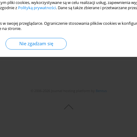
 tym pliki cookies, wykorzystywane są w celu realizacji usług, zapewnienia 
 zgodnie z
Polityką prywatności
. Dane są także zbierane i przetwarzane prze
ilever-Based Piezoelectric Energy Harvester
r Butt
,
Hassan Elahi
,
Afzaal Ahmed Khan
s w swojej przeglądarce. Ograniczenie stosowania plików cookies w konfigur
 na stronie.
Nie zgadzam się
Statystyki
© 2006-2026 Journal hosting platform by
Bentus