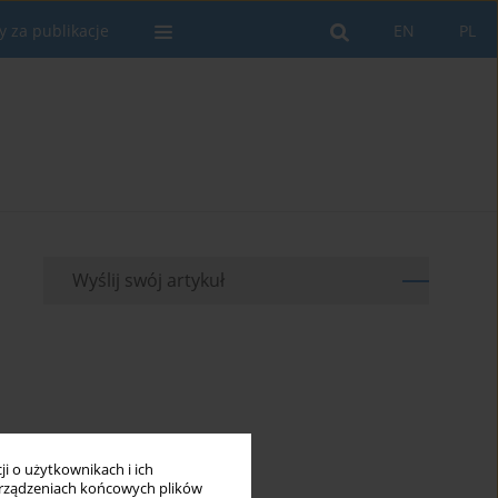
y za publikacje
EN
PL
Wyślij swój artykuł
i o użytkownikach i ich
rządzeniach końcowych plików