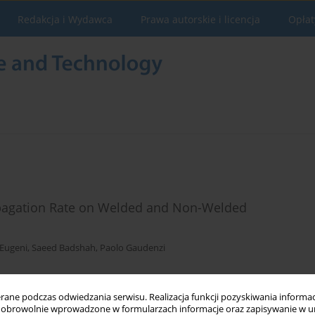
Redakcja i Wydawca
Prawa autorskie i licencja
Opłat
ropagation Rate on Welded and Non-Welded
Eugeni
,
Saeed Badshah
,
Paolo Gaudenzi
ne podczas odwiedzania serwisu. Realizacja funkcji pozyskiwania informacj
Statystyki
obrowolnie wprowadzone w formularzach informacje oraz zapisywanie w u