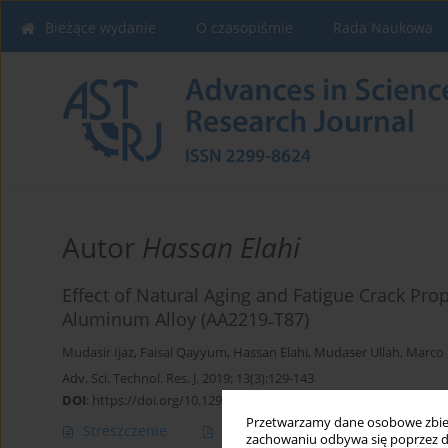
Bieżące wydanie
O czasopiśmie
Rada Naukowa
Autor
Hassan Elahi
Effect of Natural Aging and Fatigue Crack P
Aluminum Alloy (AA2219˗T87)
Mudasir Ijaz
,
Faisal Qayyum
,
Hassan Elahi
,
Mudaser Ullah
,
Marco 
Adv. Sci. Technol. Res. J. 2019; 13(3):129-143
DOI
:
https://doi.org/10.12913/22998624/110737
Przetwarzamy dane osobowe zbiera
Streszczenie
Artykuł
(PDF)
zachowaniu odbywa się poprzez d