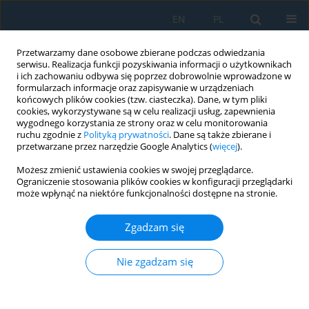
EN
PL
Przetwarzamy dane osobowe zbierane podczas odwiedzania
serwisu. Realizacja funkcji pozyskiwania informacji o użytkownikach
i ich zachowaniu odbywa się poprzez dobrowolnie wprowadzone w
formularzach informacje oraz zapisywanie w urządzeniach
końcowych plików cookies (tzw. ciasteczka). Dane, w tym pliki
cookies, wykorzystywane są w celu realizacji usług, zapewnienia
wygodnego korzystania ze strony oraz w celu monitorowania
ruchu zgodnie z
Polityką prywatności
. Dane są także zbierane i
Autor
Omid Chaghaneh
przetwarzane przez narzędzie Google Analytics (
więcej
).
Możesz zmienić ustawienia cookies w swojej przeglądarce.
Ograniczenie stosowania plików cookies w konfiguracji przeglądarki
Variable Valve Timing Scheduling in a 4-Stroke
może wpłynąć na niektóre funkcjonalności dostępne na stronie.
Internal Combustion Cylinder Utilizing Artificial
Neural Networks
Zgadzam się
Sepehr Bapiri
,
Omid Chaghaneh
,
Hossein Ghomashi
Adv. Sci. Technol. Res. J. 2017; 11(3):114-121
Nie zgadzam się
DOI
:
https://doi.org/10.12913/22998624/75968
Statystyki