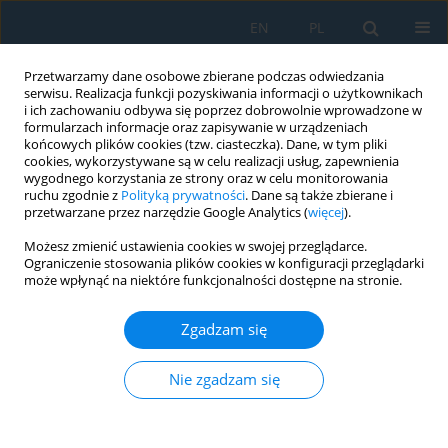
EN
PL
Przetwarzamy dane osobowe zbierane podczas odwiedzania
serwisu. Realizacja funkcji pozyskiwania informacji o użytkownikach
i ich zachowaniu odbywa się poprzez dobrowolnie wprowadzone w
formularzach informacje oraz zapisywanie w urządzeniach
końcowych plików cookies (tzw. ciasteczka). Dane, w tym pliki
cookies, wykorzystywane są w celu realizacji usług, zapewnienia
wygodnego korzystania ze strony oraz w celu monitorowania
ruchu zgodnie z
Polityką prywatności
. Dane są także zbierane i
vol. 11, 3, 2017
przetwarzane przez narzędzie Google Analytics (
więcej
).
Możesz zmienić ustawienia cookies w swojej przeglądarce.
Ograniczenie stosowania plików cookies w konfiguracji przeglądarki
może wpłynąć na niektóre funkcjonalności dostępne na stronie.
Variable Valve Timing
Zgadzam się
Scheduling in a 4-Stroke
Internal Combustion Cylinder
Nie zgadzam się
Utilizing Artificial Neural