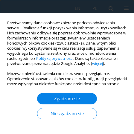
EN
PL
Przetwarzamy dane osobowe zbierane podczas odwiedzania
serwisu. Realizacja funkcji pozyskiwania informacji o użytkownikach
i ich zachowaniu odbywa się poprzez dobrowolnie wprowadzone w
formularzach informacje oraz zapisywanie w urządzeniach
końcowych plików cookies (tzw. ciasteczka). Dane, w tym pliki
cookies, wykorzystywane są w celu realizacji usług, zapewnienia
wygodnego korzystania ze strony oraz w celu monitorowania
ruchu zgodnie z
Polityką prywatności
. Dane są także zbierane i
Autor
Mohsen Emami
przetwarzane przez narzędzie Google Analytics (
więcej
).
Możesz zmienić ustawienia cookies w swojej przeglądarce.
Ograniczenie stosowania plików cookies w konfiguracji przeglądarki
System Identification and Model Predictive
może wpłynąć na niektóre funkcjonalności dostępne na stronie.
Control of the Chatter Phenomenon in Turning
Process
Zgadzam się
Atiyeh Karimipour
,
Mohsen Emami
Adv. Sci. Technol. Res. J. 2019; 13(3):217-228
Nie zgadzam się
DOI
:
https://doi.org/10.12913/22998624/111705
Statystyki