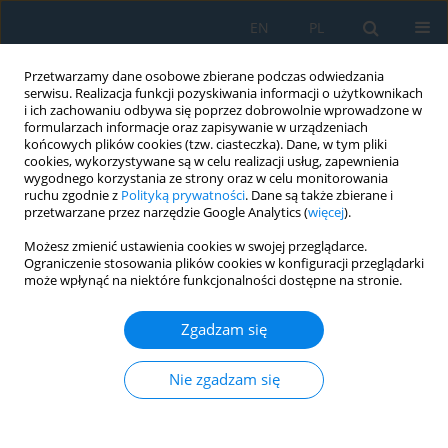
EN
PL
Przetwarzamy dane osobowe zbierane podczas odwiedzania
serwisu. Realizacja funkcji pozyskiwania informacji o użytkownikach
i ich zachowaniu odbywa się poprzez dobrowolnie wprowadzone w
formularzach informacje oraz zapisywanie w urządzeniach
końcowych plików cookies (tzw. ciasteczka). Dane, w tym pliki
cookies, wykorzystywane są w celu realizacji usług, zapewnienia
wygodnego korzystania ze strony oraz w celu monitorowania
ruchu zgodnie z
Polityką prywatności
. Dane są także zbierane i
vol. 13, 3, 2019
przetwarzane przez narzędzie Google Analytics (
więcej
).
Możesz zmienić ustawienia cookies w swojej przeglądarce.
Ograniczenie stosowania plików cookies w konfiguracji przeglądarki
może wpłynąć na niektóre funkcjonalności dostępne na stronie.
System Identification and
Zgadzam się
Model Predictive Control of the
Chatter Phenomenon in
Nie zgadzam się
Turning Process