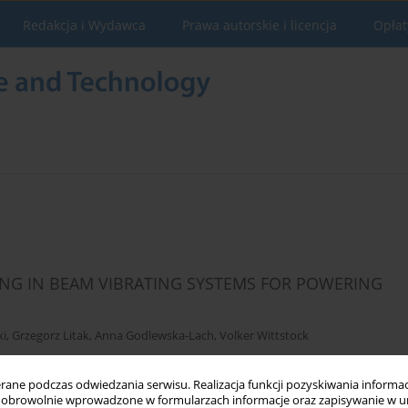
Redakcja i Wydawca
Prawa autorskie i licencja
Opłat
NG IN BEAM VIBRATING SYSTEMS FOR POWERING
ki
,
Grzegorz Litak
,
Anna Godlewska-Lach
,
Volker Wittstock
ne podczas odwiedzania serwisu. Realizacja funkcji pozyskiwania informacj
obrowolnie wprowadzone w formularzach informacje oraz zapisywanie w u
Statystyki