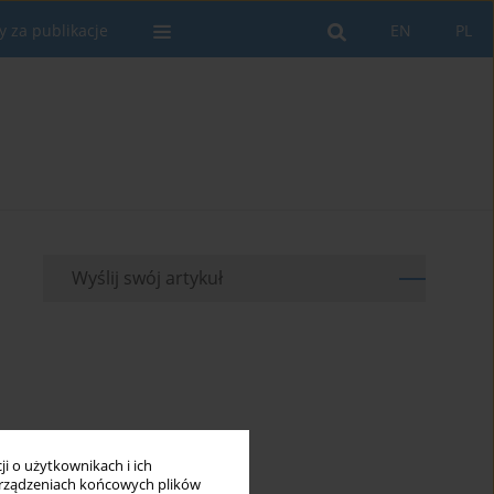
y za publikacje
EN
PL
Wyślij swój artykuł
i o użytkownikach i ich
rządzeniach końcowych plików