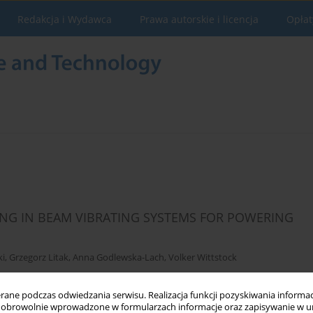
Redakcja i Wydawca
Prawa autorskie i licencja
Opłat
NG IN BEAM VIBRATING SYSTEMS FOR POWERING
ki
,
Grzegorz Litak
,
Anna Godlewska-Lach
,
Volker Wittstock
ne podczas odwiedzania serwisu. Realizacja funkcji pozyskiwania informacj
obrowolnie wprowadzone w formularzach informacje oraz zapisywanie w u
Statystyki