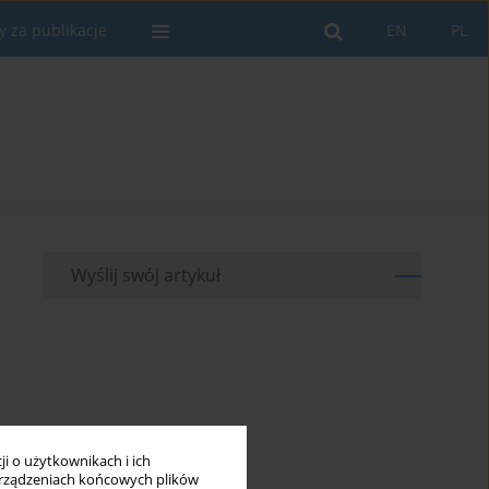
y za publikacje
EN
PL
Wyślij swój artykuł
i o użytkownikach i ich
rządzeniach końcowych plików