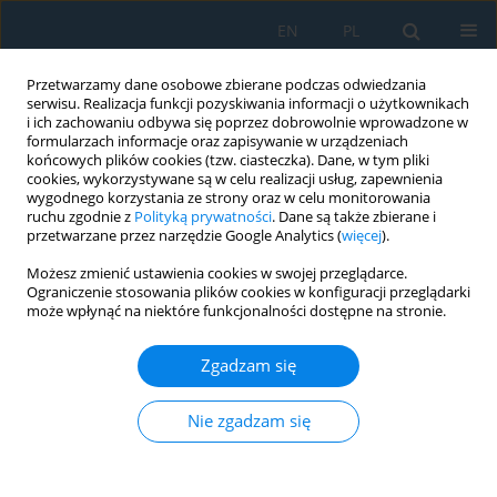
EN
PL
Przetwarzamy dane osobowe zbierane podczas odwiedzania
serwisu. Realizacja funkcji pozyskiwania informacji o użytkownikach
i ich zachowaniu odbywa się poprzez dobrowolnie wprowadzone w
formularzach informacje oraz zapisywanie w urządzeniach
końcowych plików cookies (tzw. ciasteczka). Dane, w tym pliki
cookies, wykorzystywane są w celu realizacji usług, zapewnienia
wygodnego korzystania ze strony oraz w celu monitorowania
ruchu zgodnie z
Polityką prywatności
. Dane są także zbierane i
Autor
Michał Styła
przetwarzane przez narzędzie Google Analytics (
więcej
).
Możesz zmienić ustawienia cookies w swojej przeglądarce.
Ograniczenie stosowania plików cookies w konfiguracji przeglądarki
Implementation of a multi-sensor platform for
może wpłynąć na niektóre funkcjonalności dostępne na stronie.
resource localization using ultra-wideband and
time-of-flight measurement methods
Zgadzam się
Michał Styła
,
Dominik Gnaś
,
Adam Bogusz
,
Dariusz Wójcik
,
Przemysław
Adamkiewicz
,
Tomasz Rymarczyk
,
Paweł Kaleta
,
Monika Kulisz
,
Nie zgadzam się
Grzegorz Kłosowski
Adv. Sci. Technol. Res. J. 2026; 20(5):254-267
DOI
:
https://doi.org/10.12913/22998624/216335