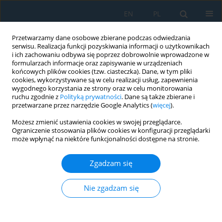
EN
PL
Przetwarzamy dane osobowe zbierane podczas odwiedzania
serwisu. Realizacja funkcji pozyskiwania informacji o użytkownikach
i ich zachowaniu odbywa się poprzez dobrowolnie wprowadzone w
formularzach informacje oraz zapisywanie w urządzeniach
końcowych plików cookies (tzw. ciasteczka). Dane, w tym pliki
cookies, wykorzystywane są w celu realizacji usług, zapewnienia
wygodnego korzystania ze strony oraz w celu monitorowania
ruchu zgodnie z
Polityką prywatności
. Dane są także zbierane i
Autor
Adam Bogusz
przetwarzane przez narzędzie Google Analytics (
więcej
).
Możesz zmienić ustawienia cookies w swojej przeglądarce.
Ograniczenie stosowania plików cookies w konfiguracji przeglądarki
Implementation of a multi-sensor platform for
może wpłynąć na niektóre funkcjonalności dostępne na stronie.
resource localization using ultra-wideband and
time-of-flight measurement methods
Zgadzam się
Michał Styła
,
Dominik Gnaś
,
Adam Bogusz
,
Dariusz Wójcik
,
Przemysław
Adamkiewicz
,
Tomasz Rymarczyk
,
Paweł Kaleta
,
Monika Kulisz
,
Nie zgadzam się
Grzegorz Kłosowski
Adv. Sci. Technol. Res. J. 2026; 20(5):254-267
DOI
:
https://doi.org/10.12913/22998624/216335