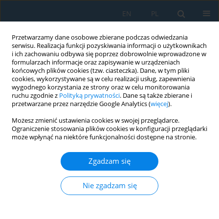
EN
PL
Przetwarzamy dane osobowe zbierane podczas odwiedzania
serwisu. Realizacja funkcji pozyskiwania informacji o użytkownikach
i ich zachowaniu odbywa się poprzez dobrowolnie wprowadzone w
formularzach informacje oraz zapisywanie w urządzeniach
końcowych plików cookies (tzw. ciasteczka). Dane, w tym pliki
cookies, wykorzystywane są w celu realizacji usług, zapewnienia
wygodnego korzystania ze strony oraz w celu monitorowania
ruchu zgodnie z
Polityką prywatności
. Dane są także zbierane i
Autor
Katarzyna Jonak
przetwarzane przez narzędzie Google Analytics (
więcej
).
Możesz zmienić ustawienia cookies w swojej przeglądarce.
Ograniczenie stosowania plików cookies w konfiguracji przeglądarki
Keratoconus diagnosis based on dynamic
może wpłynąć na niektóre funkcjonalności dostępne na stronie.
corneal imaging using 3D convolutional neural
networks
Zgadzam się
Jakub Gęca
,
Dariusz Głuchowski
,
Arkadiusz Podkowiński
,
Tomasz
Chorągiewicz
,
Dominika Wróbel-Dudzińska
,
Robert Karpiński
,
Nie zgadzam się
Arkadiusz Syta
,
Katarzyna Jonak
,
Agnieszka Wolińska
,
Robert Rejdak
Adv. Sci. Technol. Res. J. 2025; 19(12):257-272
DOI
:
https://doi.org/10.12913/22998624/210208