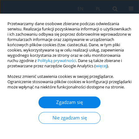
EN
PL
Przetwarzamy dane osobowe zbierane podczas odwiedzania
serwisu. Realizacja funkcji pozyskiwania informacji o użytkownikach
i ich zachowaniu odbywa się poprzez dobrowolnie wprowadzone w
formularzach informacje oraz zapisywanie w urządzeniach
końcowych plików cookies (tzw. ciasteczka). Dane, w tym pliki
cookies, wykorzystywane są w celu realizacji usług, zapewnienia
wygodnego korzystania ze strony oraz w celu monitorowania
ruchu zgodnie z
Polityką prywatności
. Dane są także zbierane i
Autor
Arkadiusz Podkowiński
przetwarzane przez narzędzie Google Analytics (
więcej
).
Możesz zmienić ustawienia cookies w swojej przeglądarce.
Artificial intelligence: Assisted fundus image
Ograniczenie stosowania plików cookies w konfiguracji przeglądarki
analysis for medical diagnostics in conflict zones
może wpłynąć na niektóre funkcjonalności dostępne na stronie.
Magdalena Matysiak
,
Arkadiusz Podkowiński
,
Tomasz Chorągiewicz
,
Zgadzam się
Robert Karpiński
,
Michał Dolecki
,
Rafał Stęgierski
,
Andrii Zimenkovskyy
,
Volodymir Shybinskyy
,
Katarzyna E Jonak
,
Robert Rejdak
Adv. Sci. Technol. Res. J. 2026; 20(1):510-524
Nie zgadzam się
DOI
:
https://doi.org/10.12913/22998624/210475
Statystyki