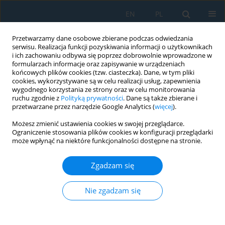
EN
PL
Przetwarzamy dane osobowe zbierane podczas odwiedzania
serwisu. Realizacja funkcji pozyskiwania informacji o użytkownikach
i ich zachowaniu odbywa się poprzez dobrowolnie wprowadzone w
formularzach informacje oraz zapisywanie w urządzeniach
końcowych plików cookies (tzw. ciasteczka). Dane, w tym pliki
cookies, wykorzystywane są w celu realizacji usług, zapewnienia
wygodnego korzystania ze strony oraz w celu monitorowania
ruchu zgodnie z
Polityką prywatności
. Dane są także zbierane i
Autor
Hamid Reza Khademi
przetwarzane przez narzędzie Google Analytics (
więcej
).
Możesz zmienić ustawienia cookies w swojej przeglądarce.
A New Method for an Electric Vehicle Wireless
Ograniczenie stosowania plików cookies w konfiguracji przeglądarki
Charging System Using LCC
może wpłynąć na niektóre funkcjonalności dostępne na stronie.
Hamid Reza Khademi
,
Mahmoud Samiei Moghaddam
,
Seyyed Javad
Zgadzam się
Mohammadi Baygi
,
Amin Hajizadeh
Adv. Sci. Technol. Res. J. 2019; 13(3):98-112
DOI
:
https://doi.org/10.12913/22998624/110104
Nie zgadzam się
Statystyki
Streszczenie
Artykuł
(PDF)