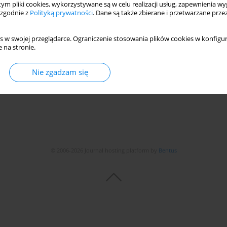
 tym pliki cookies, wykorzystywane są w celu realizacji usług, zapewnienia 
 System for Electric Vehicles Using the Topology of
 zgodnie z
Polityką prywatności
. Dane są także zbierane i przetwarzane prze
ad Mohammadi Baygi
,
Amin Hajizadeh
s w swojej przeglądarce. Ograniczenie stosowania plików cookies w konfigur
 na stronie.
Nie zgadzam się
Statystyki
© 2006-2026 Journal hosting platform by
Bentus