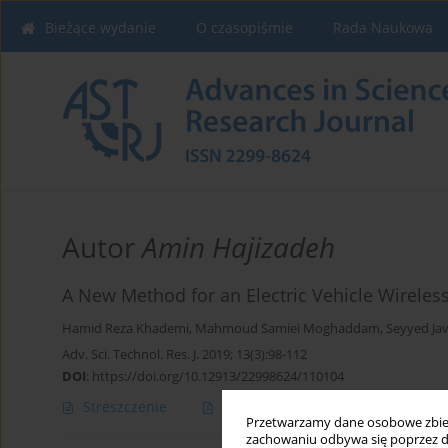
Bieżące wydanie
O czasopiśmie
Rada Naukowa
Autor
Amin Hajizadeh
A New Method for an Electric Vehicle Wirele
Hamid Reza Khademi
,
Mahmoud Samiei Moghaddam
,
Seyyed J
Adv. Sci. Technol. Res. J. 2019; 13(3):98-112
DOI
:
https://doi.org/10.12913/22998624/110104
Streszczenie
Artykuł
(PDF)
Przetwarzamy dane osobowe zbiera
zachowaniu odbywa się poprzez d