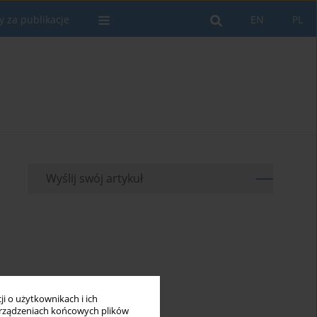
y za publikacje
EN
PL
Wyślij swój artykuł
i o użytkownikach i ich
rządzeniach końcowych plików