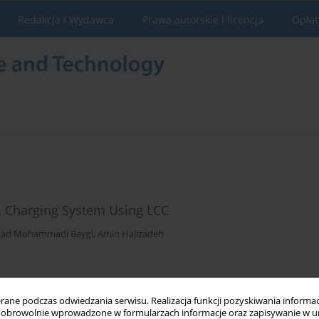
Redakcja i Wydawca
Prawa autorskie i licencja
Opłat
ss Charging System Using LCC
avad Mohammadi Baygi
,
Amin Hajizadeh
Statystyki
ne podczas odwiedzania serwisu. Realizacja funkcji pozyskiwania informacj
obrowolnie wprowadzone w formularzach informacje oraz zapisywanie w u