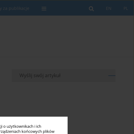
y za publikacje
EN
PL
Wyślij swój artykuł
i o użytkownikach i ich
rządzeniach końcowych plików