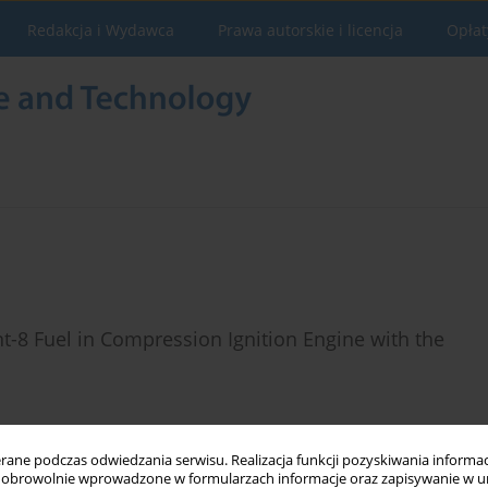
Redakcja i Wydawca
Prawa autorskie i licencja
Opłat
-8 Fuel in Compression Ignition Engine with the
ne podczas odwiedzania serwisu. Realizacja funkcji pozyskiwania informacj
obrowolnie wprowadzone w formularzach informacje oraz zapisywanie w u
Statystyki