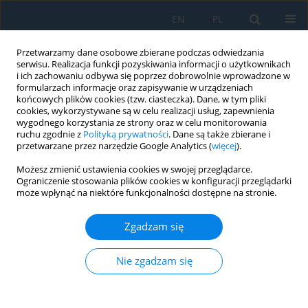
EN
PL
Przetwarzamy dane osobowe zbierane podczas odwiedzania
serwisu. Realizacja funkcji pozyskiwania informacji o użytkownikach
i ich zachowaniu odbywa się poprzez dobrowolnie wprowadzone w
formularzach informacje oraz zapisywanie w urządzeniach
końcowych plików cookies (tzw. ciasteczka). Dane, w tym pliki
cookies, wykorzystywane są w celu realizacji usług, zapewnienia
wygodnego korzystania ze strony oraz w celu monitorowania
ruchu zgodnie z
Polityką prywatności
. Dane są także zbierane i
vol. 14, 4, 2020
przetwarzane przez narzędzie Google Analytics (
więcej
).
Możesz zmienić ustawienia cookies w swojej przeglądarce.
Ograniczenie stosowania plików cookies w konfiguracji przeglądarki
może wpłynąć na niektóre funkcjonalności dostępne na stronie.
Low Temperature Combustion
Zgadzam się
of Jet Propellant-8 Fuel in
Compression Ignition Engine
Nie zgadzam się
with the Low Compression