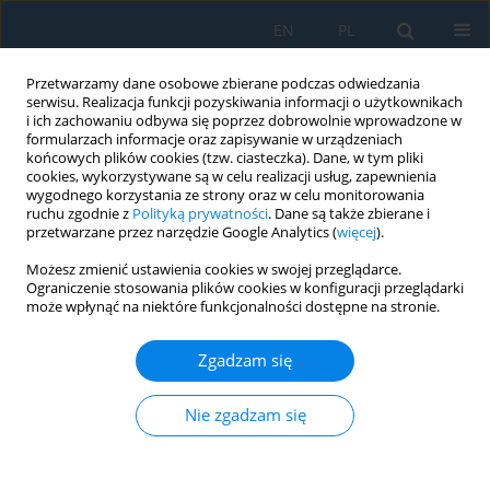
EN
PL
Przetwarzamy dane osobowe zbierane podczas odwiedzania
serwisu. Realizacja funkcji pozyskiwania informacji o użytkownikach
i ich zachowaniu odbywa się poprzez dobrowolnie wprowadzone w
formularzach informacje oraz zapisywanie w urządzeniach
końcowych plików cookies (tzw. ciasteczka). Dane, w tym pliki
cookies, wykorzystywane są w celu realizacji usług, zapewnienia
wygodnego korzystania ze strony oraz w celu monitorowania
ruchu zgodnie z
Polityką prywatności
. Dane są także zbierane i
Autor
Dariusz GRZESIAK
przetwarzane przez narzędzie Google Analytics (
więcej
).
Możesz zmienić ustawienia cookies w swojej przeglądarce.
Ograniczenie stosowania plików cookies w konfiguracji przeglądarki
Comparison of the Classic and Hybrid Production
może wpłynąć na niektóre funkcjonalności dostępne na stronie.
Methods with the Use of SLM Taking into Account
the Aspects of Sustainable Production
Zgadzam się
Development
Agnieszka Wanda Terelak-Tymczyna
,
Emilia Bachtiak-Radka
,
Dariusz
Nie zgadzam się
Grzesiak
,
Andrzej Jardzioch
Adv. Sci. Technol. Res. J. 2023; 17(1):94-107
DOI
:
https://doi.org/10.12913/22998624/156916