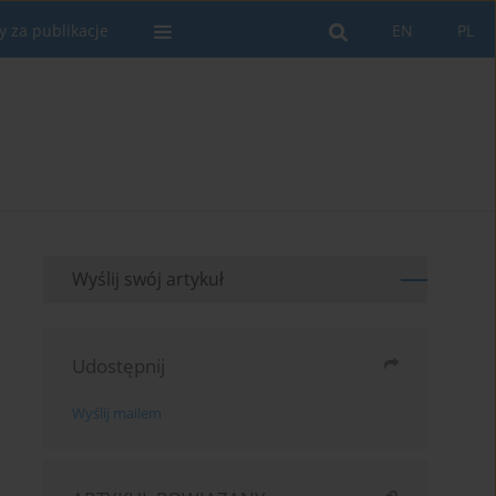
y za publikacje
EN
PL
Wyślij swój artykuł
Udostępnij
Wyślij mailem