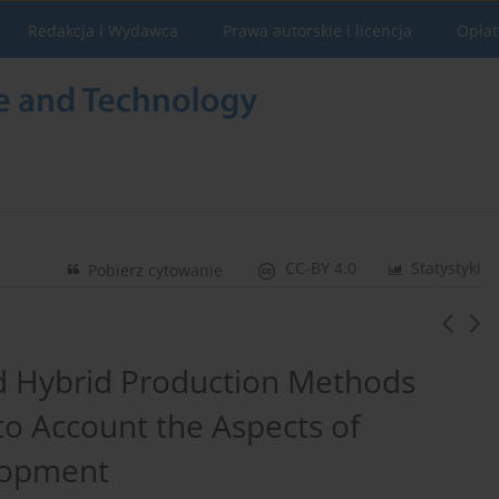
Redakcja i Wydawca
Prawa autorskie i licencja
Opłat
CC-BY 4.0
Statystyki
Pobierz cytowanie
nd Hybrid Production Methods
to Account the Aspects of
lopment