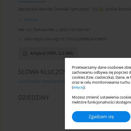
1
Agnieszka Wanda Terelak-Tymczyna
,
Emilia Bacht
Więcej
Adv. Sci. Technol. Res. J. 2023; 17(1):94-107
DOI:
https://doi.org/10.12913/22998624/156916
Artykuł
(PDF, 2.2 MB)
Przetwarzamy dane osobowe zbiera
SŁOWA KLUCZOWE
zachowaniu odbywa się poprzez d
cookies (tzw. ciasteczka). Dane, w
sustainable development
SLM
machining
produ
oraz w celu monitorowania ruchu
(
więcej
).
DZIEDZINY
Możesz zmienić ustawienia cookie
niektóre funkcjonalności dostępne
Zgadzam się