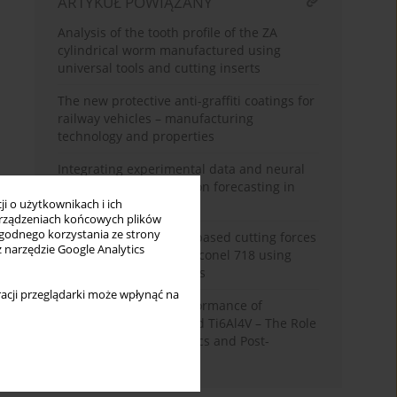
ARTYKUŁ POWIĄZANY
Analysis of the tooth profile of the ZA
cylindrical worm manufactured using
universal tools and cutting inserts
The new protective anti-graffiti coatings for
railway vehicles – manufacturing
technology and properties
Integrating experimental data and neural
computation for emission forecasting in
automotive systems
i o użytkownikach i ich
rządzeniach końcowych plików
wygodnego korzystania ze strony
Prediction of tool wear based cutting forces
z narzędzie Google Analytics
during end milling of Inconel 718 using
artificial neural networks
acji przeglądarki może wpłynąć na
Enhancing Fatigue Performance of
Additively Manufactured Ti6Al4V – The Role
of Surface Characteristics and Post-
Processing Techniques