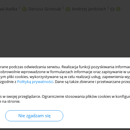
1
1
1
iak-Radka
,
Dariusz Grzesiak
,
Andrzej Jardzioch
ne podczas odwiedzania serwisu. Realizacja funkcji pozyskiwania informacj
obrowolnie wprowadzone w formularzach informacje oraz zapisywanie w u
 tym pliki cookies, wykorzystywane są w celu realizacji usług, zapewnienia 
ction costs
 zgodnie z
Polityką prywatności
. Dane są także zbierane i przetwarzane prze
s w swojej przeglądarce. Ograniczenie stosowania plików cookies w konfigur
 na stronie.
Nie zgadzam się