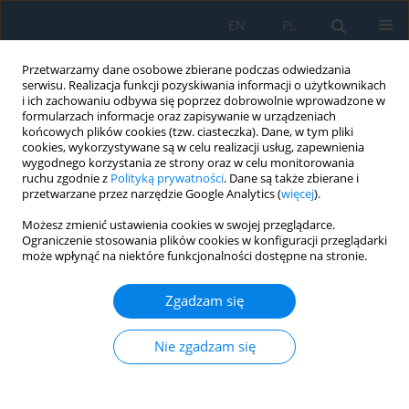
EN
PL
Przetwarzamy dane osobowe zbierane podczas odwiedzania
serwisu. Realizacja funkcji pozyskiwania informacji o użytkownikach
i ich zachowaniu odbywa się poprzez dobrowolnie wprowadzone w
formularzach informacje oraz zapisywanie w urządzeniach
końcowych plików cookies (tzw. ciasteczka). Dane, w tym pliki
cookies, wykorzystywane są w celu realizacji usług, zapewnienia
wygodnego korzystania ze strony oraz w celu monitorowania
ruchu zgodnie z
Polityką prywatności
. Dane są także zbierane i
vol. 17, 4, 2023
przetwarzane przez narzędzie Google Analytics (
więcej
).
Możesz zmienić ustawienia cookies w swojej przeglądarce.
Ograniczenie stosowania plików cookies w konfiguracji przeglądarki
może wpłynąć na niektóre funkcjonalności dostępne na stronie.
The Influence of Light Intensity
Zgadzam się
on the Operation of Vision
System in Collaborative Robot
Nie zgadzam się
1
1
Adrian Bochen
,
Bartłomiej Ambrożkiewicz