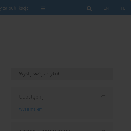
y za publikacje
EN
PL
Wyślij swój artykuł
Udostępnij
Wyślij mailem