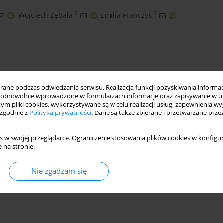
2
2
,
Wojciech Zębala
,
Emilia Franczyk
ne podczas odwiedzania serwisu. Realizacja funkcji pozyskiwania informacj
obrowolnie wprowadzone w formularzach informacje oraz zapisywanie w u
 tym pliki cookies, wykorzystywane są w celu realizacji usług, zapewnienia 
 zgodnie z
Polityką prywatności
. Dane są także zbierane i przetwarzane prze
ditive manufacturing
DMLS
chip breakability
s w swojej przeglądarce. Ograniczenie stosowania plików cookies w konfigur
 na stronie.
Nie zgadzam się