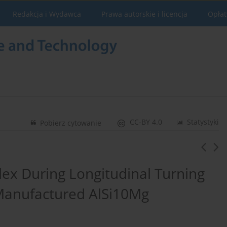
Redakcja i Wydawca
Prawa autorskie i licencja
Opłat
CC-BY 4.0
Statystyki
Pobierz cytowanie
dex During Longitudinal Turning
 Manufactured AlSi10Mg