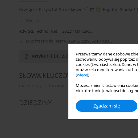
1
2
Grzegorz Krzysztof Struzikiewicz
,
Bogdan Słodki
Więcej
Adv. Sci. Technol. Res. J. 2022; 16(1):28-35
DOI:
https://doi.org/10.12913/22998624/143503
Przetwarzamy dane osobowe zbiera
Artykuł
(PDF, 2.85 MB)
zachowaniu odbywa się poprzez d
cookies (tzw. ciasteczka). Dane, w
oraz w celu monitorowania ruchu
SŁOWA KLUCZOWE
(
więcej
).
machining
turning
AlSi10Mg aluminum alloy
ad
Możesz zmienić ustawienia cookie
niektóre funkcjonalności dostępne
DZIEDZINY
Zgadzam się