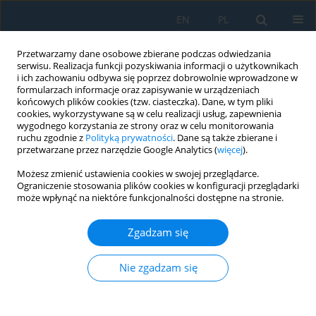
EN
PL
Przetwarzamy dane osobowe zbierane podczas odwiedzania
serwisu. Realizacja funkcji pozyskiwania informacji o użytkownikach
i ich zachowaniu odbywa się poprzez dobrowolnie wprowadzone w
formularzach informacje oraz zapisywanie w urządzeniach
końcowych plików cookies (tzw. ciasteczka). Dane, w tym pliki
cookies, wykorzystywane są w celu realizacji usług, zapewnienia
wygodnego korzystania ze strony oraz w celu monitorowania
ruchu zgodnie z
Polityką prywatności
. Dane są także zbierane i
Słowo kluczowe
reliability
przetwarzane przez narzędzie Google Analytics (
więcej
).
Możesz zmienić ustawienia cookies w swojej przeglądarce.
Construction and Verification for Metrological
Ograniczenie stosowania plików cookies w konfiguracji przeglądarki
Properties of the Prototype Magnetic Head for
może wpłynąć na niektóre funkcjonalności dostępne na stronie.
Nondestructive Testing of Lift Guide Rail Wear
under Test Conditions
Zgadzam się
Tomasz Krakowski
,
Hubert Ruta
,
Paweł Lonkwic
,
Arkadiusz Tofil
Nie zgadzam się
Adv. Sci. Technol. Res. J. 2022; 16(5):28-39
DOI
:
https://doi.org/10.12913/22998624/153045
Statystyki