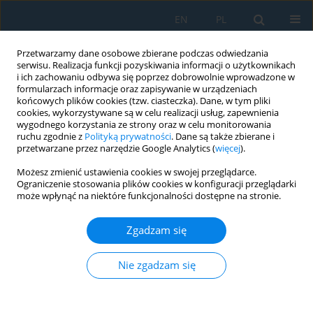
EN
PL
Przetwarzamy dane osobowe zbierane podczas odwiedzania
serwisu. Realizacja funkcji pozyskiwania informacji o użytkownikach
i ich zachowaniu odbywa się poprzez dobrowolnie wprowadzone w
formularzach informacje oraz zapisywanie w urządzeniach
końcowych plików cookies (tzw. ciasteczka). Dane, w tym pliki
cookies, wykorzystywane są w celu realizacji usług, zapewnienia
wygodnego korzystania ze strony oraz w celu monitorowania
ruchu zgodnie z
Polityką prywatności
. Dane są także zbierane i
vol. 9, 27, 2015
przetwarzane przez narzędzie Google Analytics (
więcej
).
Możesz zmienić ustawienia cookies w swojej przeglądarce.
Ograniczenie stosowania plików cookies w konfiguracji przeglądarki
może wpłynąć na niektóre funkcjonalności dostępne na stronie.
A METHOD BASED ON FUZZY
Zgadzam się
SYSTEM FOR ASSESSING THE
RELIABILITY OF SOFTWARE
Nie zgadzam się
BASED ASPECTS