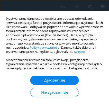
EN
PL
Przetwarzamy dane osobowe zbierane podczas odwiedzania
serwisu. Realizacja funkcji pozyskiwania informacji o użytkownikach
i ich zachowaniu odbywa się poprzez dobrowolnie wprowadzone w
formularzach informacje oraz zapisywanie w urządzeniach
końcowych plików cookies (tzw. ciasteczka). Dane, w tym pliki
cookies, wykorzystywane są w celu realizacji usług, zapewnienia
wygodnego korzystania ze strony oraz w celu monitorowania
ruchu zgodnie z
Polityką prywatności
. Dane są także zbierane i
Słowo kluczowe
medical device
przetwarzane przez narzędzie Google Analytics (
więcej
).
Możesz zmienić ustawienia cookies w swojej przeglądarce.
Ograniczenie stosowania plików cookies w konfiguracji przeglądarki
Accuracy and Repeatability of Limb Scans
może wpłynąć na niektóre funkcjonalności dostępne na stronie.
Obtained on the Semi-Automatic Measuring
Station
Zgadzam się
Radosław Wichniarek
,
Filip Górski
,
Wiesław Kuczko
,
Magdalena
Żukowska
Nie zgadzam się
Adv. Sci. Technol. Res. J. 2020; 14(4):220-228
DOI
:
https://doi.org/10.12913/22998624/127011
Statystyki